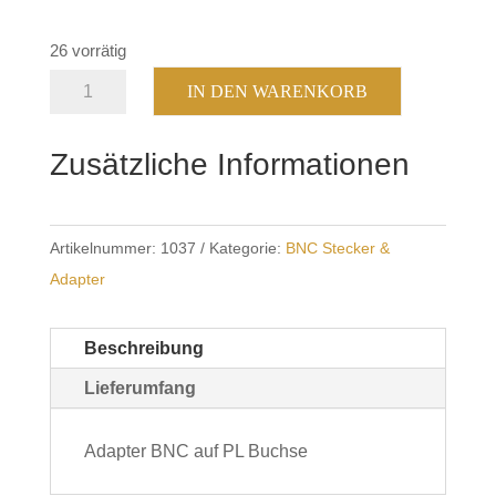
26 vorrätig
Adapter
IN DEN WARENKORB
BNC-
Stecker
Zusätzliche Informationen
auf
PL-
Buchse
Artikelnummer:
1037
Kategorie:
BNC Stecker &
Menge
Adapter
Beschreibung
Lieferumfang
Adapter BNC auf PL Buchse