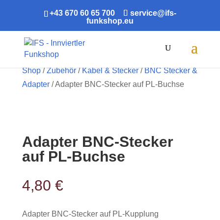
+43 670 60 65 700
service@ifs-
funkshop.eu
Products
search
Shop
/
Zubehör
/
Kabel & Stecker
/
BNC Stecker &
Adapter
/ Adapter BNC-Stecker auf PL-Buchse
Adapter BNC-Stecker
auf PL-Buchse
4,80
€
Adapter BNC-Stecker auf PL-Kupplung