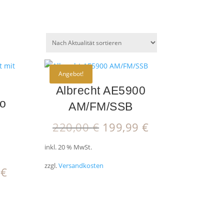
Angebot!
Albrecht AE5900
ro
AM/FM/SSB
Ursprünglicher
Aktueller
220,00
€
199,99
€
Preis
Preis
inkl. 20 % MwSt.
war:
ist:
220,00 €
199,99 €.
zzgl.
Versandkosten
nglicher
Aktueller
9
€
Preis
ist:
 €
289,99 €.