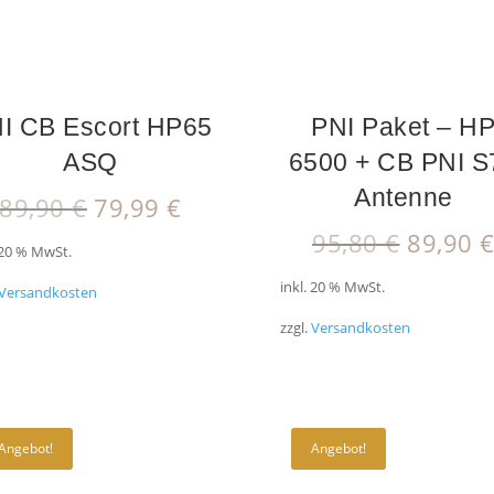
I CB Escort HP65
PNI Paket – H
ASQ
6500 + CB PNI S
Antenne
Ursprünglicher
Aktueller
89,90
€
79,99
€
Preis
Preis
Ursprü
95,80
€
89,90
 20 % MwSt.
war:
ist:
Preis
89,90 €
79,99 €.
inkl. 20 % MwSt.
war:
Versandkosten
95,80 €
zzgl.
Versandkosten
Angebot!
Angebot!