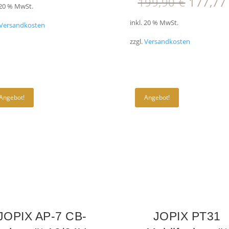
Ursprü
199,90
€
177,7
 20 % MwSt.
war:
ist:
Preis
238,00 €
219,99 €.
inkl. 20 % MwSt.
war:
Versandkosten
199,90
zzgl.
Versandkosten
Angebot!
Angebot!
JOPIX AP-7 CB-
JOPIX PT31