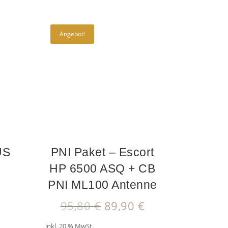
Angebot!
US
PNI Paket – Escort
HP 6500 ASQ + CB
PNI ML100 Antenne
nglicher
Aktueller
Ursprünglicher
Aktueller
€
95,80
€
89,90
€
Preis
Preis
Preis
inkl. 20 % MwSt.