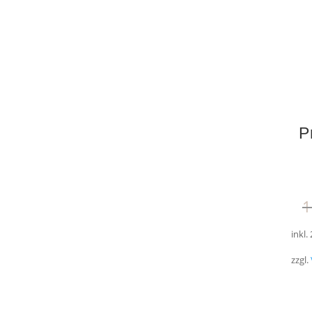
P
1
inkl.
zzgl.