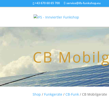
+43 670 60 65 700
service@ifs-funkshop.eu
CB Mobilg
Shop
/
Funkgeräte
/
CB-Funk
/ CB Mobilgeräte