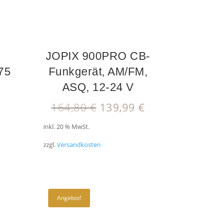
P
JOPIX 900PRO CB-
75
Funkgerät, AM/FM,
ASQ, 12-24 V
nglicher
Aktueller
Ursprünglicher
Aktueller
€
164,80
€
139,99
€
Preis
Preis
Preis
inkl. 20 % MwSt.
ist:
war:
ist:
89,90 €.
164,80 €
139,99 €.
zzgl.
Versandkosten
Angebot!