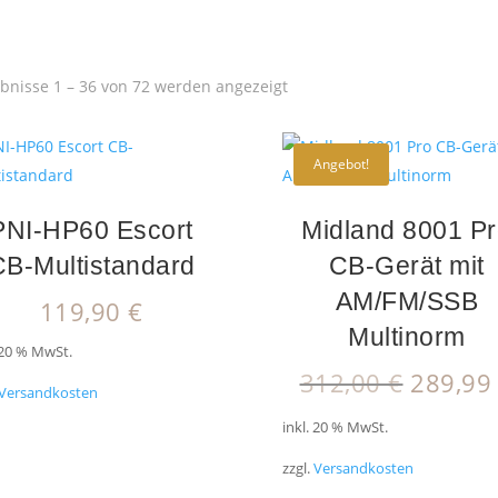
Nach
bnisse 1 – 36 von 72 werden angezeigt
Aktualität
sortiert
Angebot!
PNI-HP60 Escort
Midland 8001 P
CB-Multistandard
CB-Gerät mit
AM/FM/SSB
119,90
€
Multinorm
 20 % MwSt.
Ursprü
312,00
€
289,9
Versandkosten
Preis
inkl. 20 % MwSt.
war:
312,00
zzgl.
Versandkosten