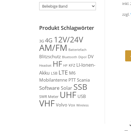
inkl.
zzgl.
Produkt Schlagwörter
12V/24V
4G
3G
AM/FM
Batteriefach
Blitzschutz
DV
Bluetooth
Dipol
HF
LI-Ionen-
KFZ
Headset
HP
LTE
Akku
M6
LSB
Mobilantenne
PTT
Scania
SSB
Software
Solar
UHF
USB
SWR Meter
VHF
Volvo
Vox
Wireless