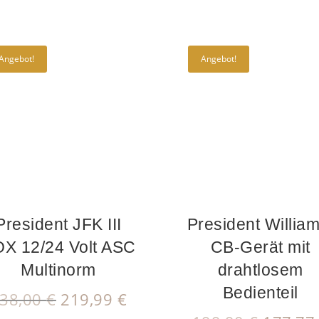
Angebot!
Angebot!
President JFK III
President William
X 12/24 Volt ASC
CB-Gerät mit
Multinorm
drahtlosem
Bedienteil
Ursprünglicher
Aktueller
38,00
€
219,99
€
Preis
Preis