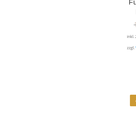
Fu
inkl.
zzgl.