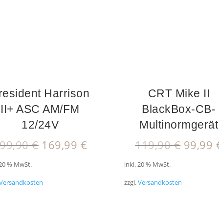
resident Harrison
CRT Mike II
II+ ASC AM/FM
BlackBox-CB-
12/24V
Multinormgerät
Ursprünglicher
Aktueller
Ursprü
99,90
€
169,99
€
119,90
€
99,99
Preis
Preis
Preis
 20 % MwSt.
inkl. 20 % MwSt.
war:
ist:
war:
199,90 €
169,99 €.
119,90
Versandkosten
zzgl.
Versandkosten