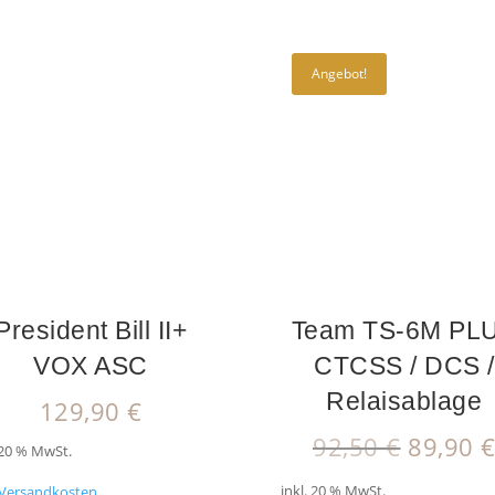
Angebot!
President Bill II+
Team TS-6M PL
VOX ASC
CTCSS / DCS /
Relaisablage
129,90
€
Ursprü
92,50
€
89,90
 20 % MwSt.
Preis
inkl. 20 % MwSt.
Versandkosten