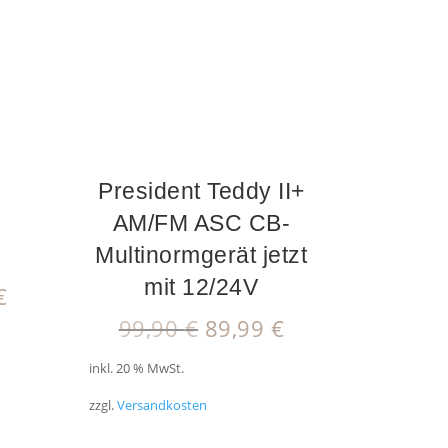
President Teddy II+
AM/FM ASC CB-
Multinormgerät jetzt
mit 12/24V
nglicher
Aktueller
€
Preis
Ursprünglicher
Aktueller
99,90
€
89,99
€
ist:
Preis
Preis
 €
99,99 €.
inkl. 20 % MwSt.
war:
ist:
99,90 €
89,99 €.
zzgl.
Versandkosten