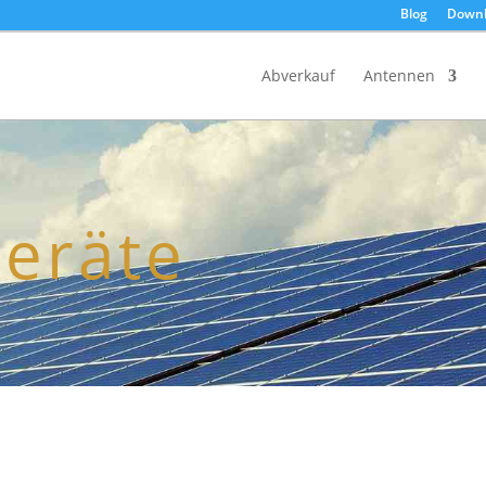
Blog
Downl
Products
search
Abverkauf
Antennen
eräte