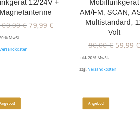
nkgerät 12/24V +
Mobilfunkgerät
Magnetantenne
AM/FM, SCAN, A
Multistandard, 1
Ursprünglicher
Aktueller
100,00
€
79,99
€
Preis
Preis
Volt
 20 % MwSt.
war:
ist:
Ursprü
80,00
€
59,99
100,00 €
79,99 €.
Versandkosten
Preis
inkl. 20 % MwSt.
war:
80,00 €
zzgl.
Versandkosten
Angebot!
Angebot!