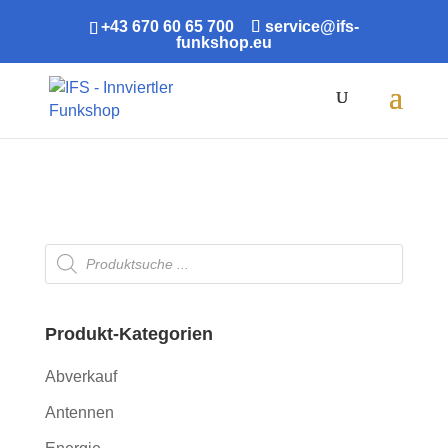
+43 670 60 65 700
service@ifs-
funkshop.eu
Products
search
Shop
/ Produkte verschlagwortet mit „3G“
Products
search
Produkt-Kategorien
Abverkauf
Antennen