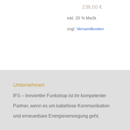
239,00
€
inkl. 20 % MwSt.
zzgl.
Versandkosten
Unternehmen
IFS – Innviertler Funkshop ist ihr kompetenter
Partner, wenn es um kabellose Kommunikation
und erneuerbare Energieversorgung geht.