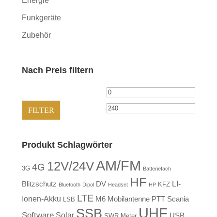
Energie
Funkgeräte
Zubehör
Nach Preis filtern
Min.
Max.
Preis
Preis
FILTER
Produkt Schlagwörter
AM/FM
12V/24V
4G
3G
Batteriefach
HF
LI-
Blitzschutz
DV
KFZ
Bluetooth
Dipol
Headset
HP
LTE
Ionen-Akku
M6
Mobilantenne
PTT
Scania
LSB
UHF
SSB
Software
Solar
USB
SWR Meter