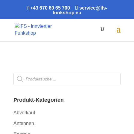
+43 670 60 65 700
service@ifs-
funkshop.eu
Products
search
Shop
/ Produkte verschlagwortet mit „4G“
Products
search
Produkt-Kategorien
Abverkauf
Antennen