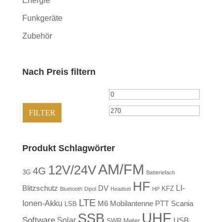
Energie
Funkgeräte
Zubehör
Nach Preis filtern
Min.
Max.
Preis
Preis
FILTER
Produkt Schlagwörter
AM/FM
12V/24V
4G
3G
Batteriefach
HF
LI-
Blitzschutz
DV
KFZ
Bluetooth
Dipol
Headset
HP
LTE
Ionen-Akku
M6
Mobilantenne
PTT
Scania
LSB
UHF
SSB
Software
Solar
USB
SWR Meter