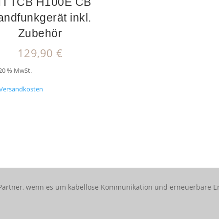
TI TCB H100E CB
ndfunkgerät inkl.
Zubehör
129,90
€
 20 % MwSt.
Versandkosten
er Partner, wenn es um kabellose Kommunikation und erneuerbare E