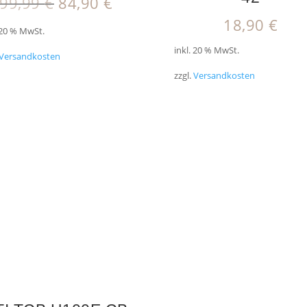
Ursprünglicher
Aktueller
99,99
€
84,90
€
Preis
Preis
18,90
€
 20 % MwSt.
war:
ist:
inkl. 20 % MwSt.
99,99 €
84,90 €.
Versandkosten
zzgl.
Versandkosten