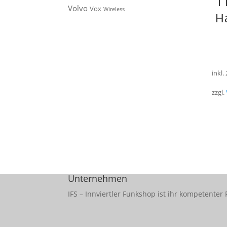
T
Volvo
Vox
Wireless
Ha
inkl.
zzgl.
Unternehmen
IFS – Innviertler Funkshop ist ihr kompetent