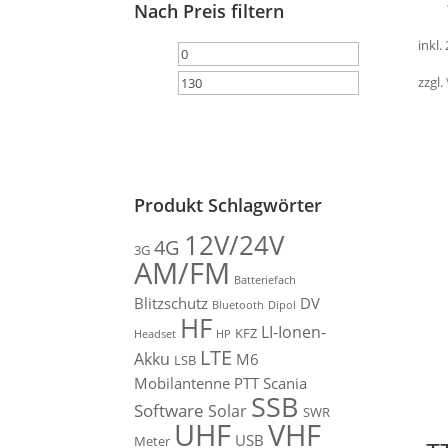
Nach Preis filtern
inkl.
Min.
Max.
zzgl.
Preis
Preis
Filter
Produkt Schlagwörter
12V/24V
4G
3G
AM/FM
Batteriefach
Blitzschutz
DV
Bluetooth
Dipol
HF
LI-Ionen-
KFZ
Headset
HP
LTE
Akku
M6
LSB
Mobilantenne
PTT
Scania
SSB
Software
Solar
SWR
VHF
UHF
USB
Meter