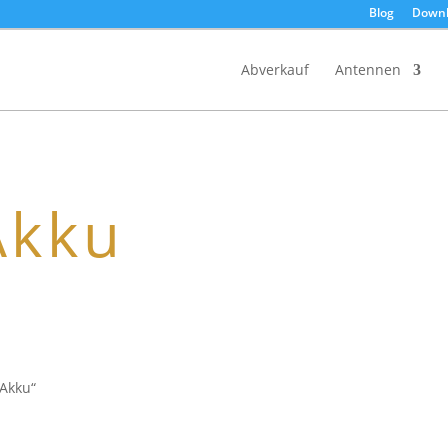
Blog
Downl
Products
search
Abverkauf
Antennen
Akku
-Akku“