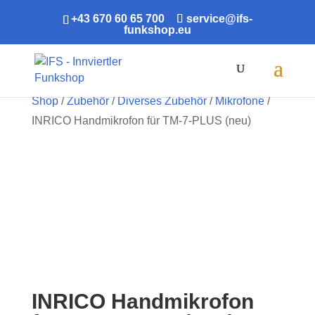
+43 670 60 65 700
service@ifs-
funkshop.eu
Products
search
Shop
/
Zubehör
/
Diverses Zubehör
/
Mikrofone
/
INRICO Handmikrofon für TM-7-PLUS (neu)
INRICO Handmikrofon