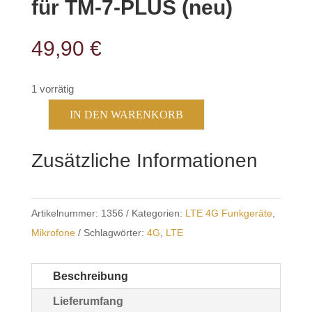
für TM-7-PLUS (neu)
49,90
€
1 vorrätig
IN DEN WARENKORB
INRICO
Handmikrofon
Zusätzliche Informationen
für
TM-
7-
Artikelnummer:
1356
Kategorien:
LTE 4G Funkgeräte
,
PLUS
Mikrofone
Schlagwörter:
4G
,
LTE
(neu)
Menge
Beschreibung
Lieferumfang