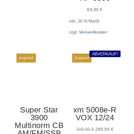
69,90
€
inkl. 20 % MwSt.
zzgl.
Versandkosten
ABVERKAUF!
Angebot!
Angebot!
Super Star
xm 5008e-R
3900
VOX 12/24
Multinorm CB
Ursprünglicher
Aktueller
349,90
€
289,99
€
AM/FM/SSB