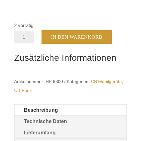
84,90 €
69,99 €.
2 vorrätig
PNI
IN DEN WARENKORB
Escort
HP
Zusätzliche Informationen
6800
CB-
Funkstation
Artikelnummer:
HP 6800
Kategorien:
CB Mobilgeräte
,
Menge
CB-Funk
Beschreibung
Technische Daten
Lieferumfang