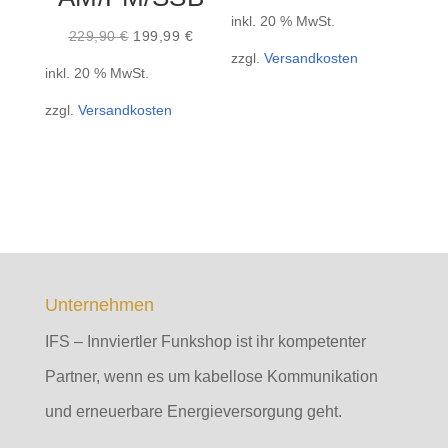
Preis
Preis
inkl. 20 % MwSt.
Ursprünglicher
Aktueller
war:
ist:
229,90
€
199,99
€
zzgl.
Versandkosten
Preis
Preis
349,90 €
289,99 €.
inkl. 20 % MwSt.
war:
ist:
zzgl.
Versandkosten
229,90 €
199,99 €.
Unternehmen
IFS – Innviertler Funkshop ist ihr kompetenter
Partner, wenn es um kabellose Kommunikation
und erneuerbare Energieversorgung geht.