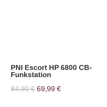
PNI Escort HP 6800 CB-
Funkstation
Ursprünglicher
Aktueller
84,90
€
69,99
€
Preis
Preis
war:
ist: