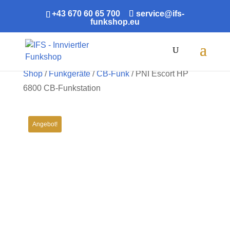
+43 670 60 65 700
service@ifs-
funkshop.eu
Products
search
Shop
/
Funkgeräte
/
CB-Funk
/ PNI Escort HP
6800 CB-Funkstation
Angebot!