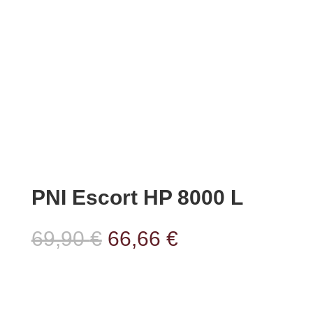
PNI Escort HP 8000 L
Ursprünglicher
Aktueller
69,90
€
66,66
€
Preis
Preis
war:
ist:
69,90 €
66,66 €.