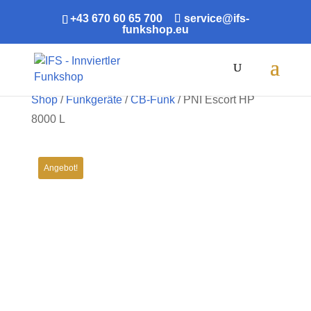
+43 670 60 65 700
service@ifs-
funkshop.eu
Products
search
Shop
/
Funkgeräte
/
CB-Funk
/ PNI Escort HP
8000 L
Angebot!