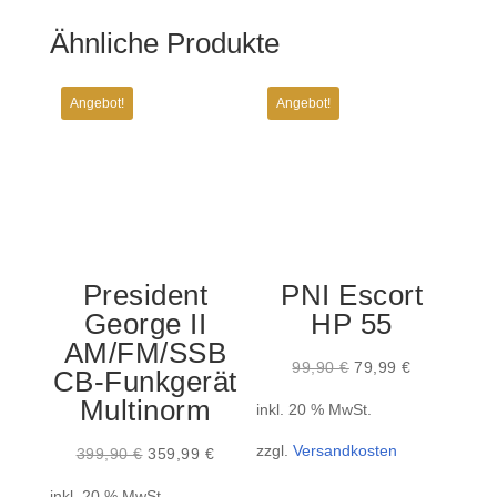
Ähnliche Produkte
Angebot!
Angebot!
President
PNI Escort
George II
HP 55
AM/FM/SSB
Ursprünglicher
Aktueller
99,90
€
79,99
€
CB-Funkgerät
Preis
Preis
Multinorm
inkl. 20 % MwSt.
war:
ist:
zzgl.
Versandkosten
Ursprünglicher
Aktueller
99,90 €
79,99 €.
399,90
€
359,99
€
Preis
Preis
inkl. 20 % MwSt.