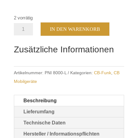
2 vorrätig
PNI
IN DEN WARENKORB
Escort
HP
Zusätzliche Informationen
8000
L
Menge
Artikelnummer:
PNI 8000-L
Kategorien:
CB-Funk
,
CB
Mobilgeräte
Beschreibung
Lieferumfang
Technische Daten
Hersteller / Informationspflichten