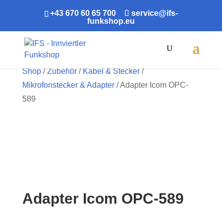
+43 670 60 65 700
service@ifs-
funkshop.eu
Products
search
Shop
/
Zubehör
/
Kabel & Stecker
/
Mikrofonstecker & Adapter
/ Adapter Icom OPC-
589
Adapter Icom OPC-589