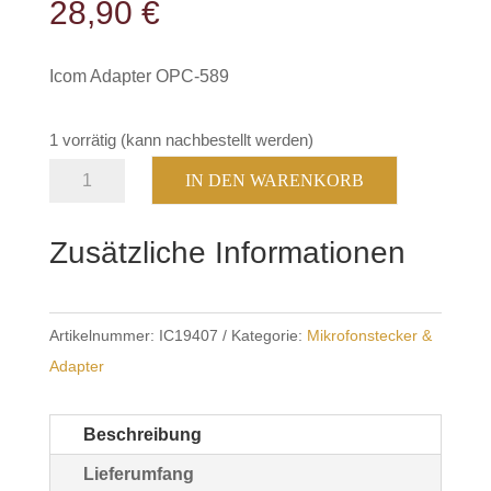
28,90
€
Icom Adapter OPC-589
1 vorrätig (kann nachbestellt werden)
Adapter
IN DEN WARENKORB
Icom
OPC-
Zusätzliche Informationen
589
Menge
Artikelnummer:
IC19407
Kategorie:
Mikrofonstecker &
Adapter
Beschreibung
Lieferumfang