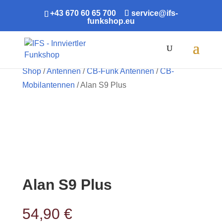
+43 670 60 65 700
service@ifs-
funkshop.eu
Products
search
Shop
/
Antennen
/
CB-Funk Antennen
/
CB-
Mobilantennen
/ Alan S9 Plus
Alan S9 Plus
54,90
€