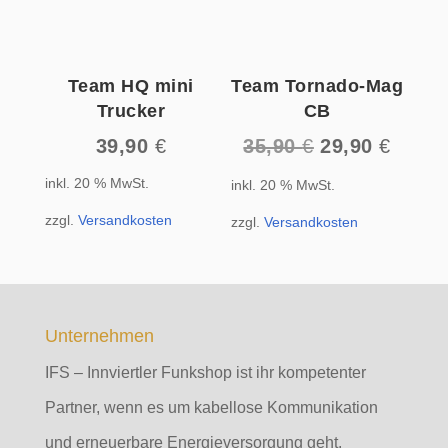
Team HQ mini
Team Tornado-Mag
Trucker
CB
Ursprüngliche
Aktuel
39,90
€
35,90
€
29,90
€
Preis
Preis
inkl. 20 % MwSt.
inkl. 20 % MwSt.
war:
ist:
35,90 €
29,90 
zzgl.
Versandkosten
zzgl.
Versandkosten
Unternehmen
IFS – Innviertler Funkshop ist ihr kompetenter
Partner, wenn es um kabellose Kommunikation
und erneuerbare Energieversorgung geht.