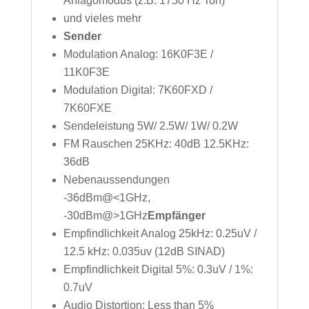
Anlagomodus (z.B. 1750 Hz Ton)
und vieles mehr
Sender
Modulation Analog: 16K0F3E /
11K0F3E
Modulation Digital: 7K60FXD /
7K60FXE
Sendeleistung 5W/ 2.5W/ 1W/ 0.2W
FM Rauschen 25KHz: 40dB 12.5KHz:
36dB
Nebenaussendungen
-36dBm@<1GHz,
-30dBm@>1GHz
Empfänger
Empfindlichkeit Analog 25kHz: 0.25uV /
12.5 kHz: 0.035uv (12dB SINAD)
Empfindlichkeit Digital 5%: 0.3uV / 1%:
0.7uV
Audio Distortion: Less than 5%