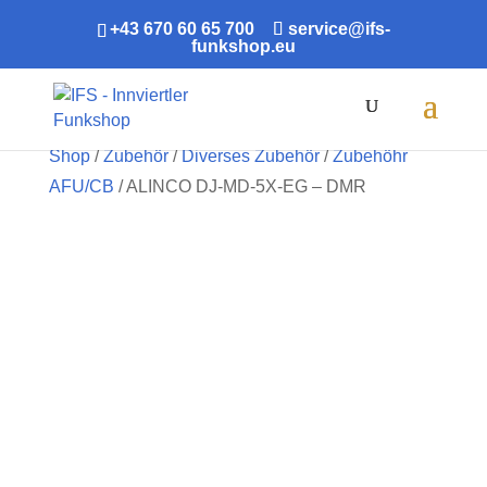
+43 670 60 65 700
service@ifs-
funkshop.eu
Products
search
Shop
/
Zubehör
/
Diverses Zubehör
/
Zubehöhr
AFU/CB
/ ALINCO DJ-MD-5X-EG – DMR