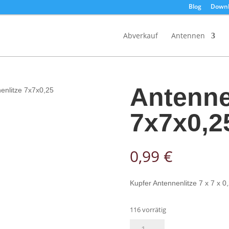
Blog
Downl
Products
search
Abverkauf
Antennen
Antenne
enlitze 7x7x0,25
7x7x0,2
0,99
€
Kupfer Antennenlitze 7 x 7 x 0
116 vorrätig
Antennenlitze