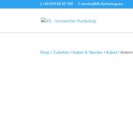
+43 670 60 65 700
service@ifs-funkshop.eu
Shop
/
Zubehör
/
Kabel & Stecker
/
Kabel
/ Antenn