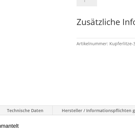
In den 
7x7x0,25
Menge
Zusätzliche In
Artikelnummer:
Kupferlitze-
Technische Daten
Hersteller / Informationspflichten
mmantelt