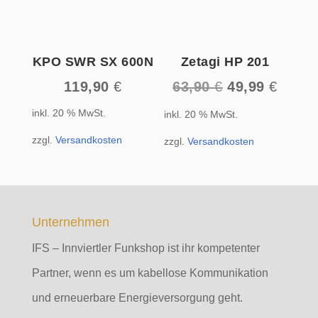
KPO SWR SX 600N
Zetagi HP 201
Ursprüngliche
Aktuel
119,90
€
63,90
€
49,99
€
Preis
Preis
inkl. 20 % MwSt.
inkl. 20 % MwSt.
war:
ist:
63,90 €
49,99 
zzgl.
Versandkosten
zzgl.
Versandkosten
Unternehmen
IFS – Innviertler Funkshop ist ihr kompetenter
Partner, wenn es um kabellose Kommunikation
und erneuerbare Energieversorgung geht.