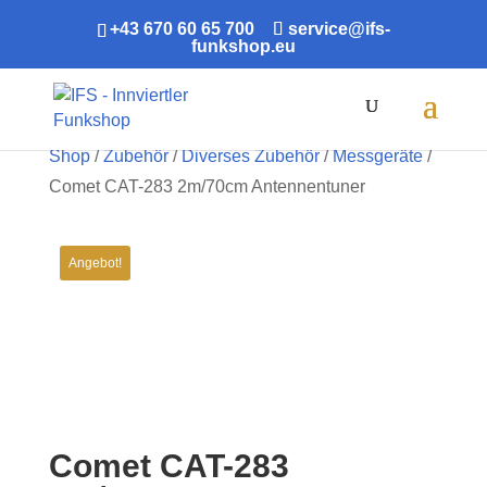
+43 670 60 65 700
service@ifs-
funkshop.eu
Products
search
Shop
/
Zubehör
/
Diverses Zubehör
/
Messgeräte
/
Comet CAT-283 2m/70cm Antennentuner
Angebot!
Comet CAT-283