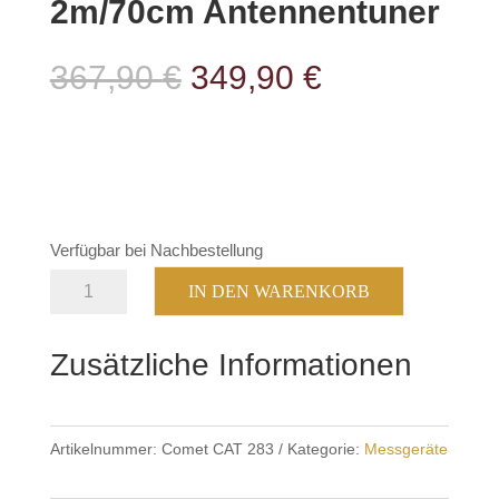
2m/70cm Antennentuner
Ursprünglicher
Aktueller
367,90
€
349,90
€
Preis
Preis
war:
ist:
367,90 €
349,90 €.
Verfügbar bei Nachbestellung
Comet
IN DEN WARENKORB
CAT-
283
Zusätzliche Informationen
2m/70cm
Antennentuner
Menge
Artikelnummer:
Comet CAT 283
Kategorie:
Messgeräte