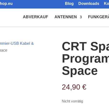
shop.eu
Blog
Downloads
Ko
Products
search
ABVERKAUF
ANTENNEN
FUNKGER
CRT Sp
mmier-USB Kabel &
pace
Program
Space
24,90
€
Nicht vorrätig