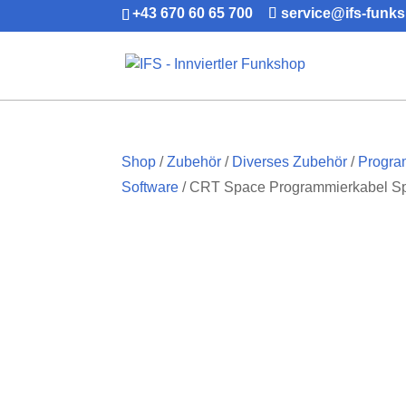
+43 670 60 65 700
service@ifs-funk
Shop
/
Zubehör
/
Diverses Zubehör
/
Progra
Software
/ CRT Space Programmierkabel S