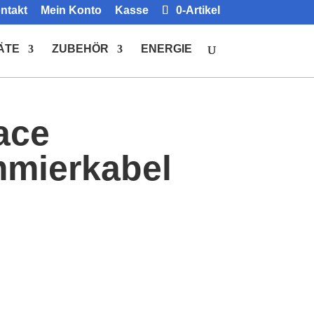
ntakt
Mein Konto
Kasse
0-Artikel
ÄTE
ZUBEHÖR
ENERGIE
ace
mierkabel