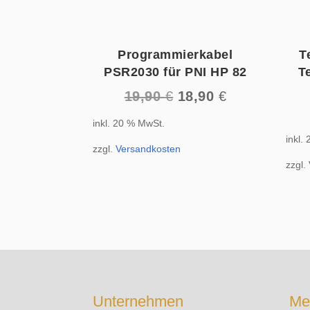
Programmierkabel
T
PSR2030 für PNI HP 82
T
Ursprünglicher
Aktueller
19,90
€
18,90
€
Preis
Preis
inkl. 20 % MwSt.
war:
ist:
inkl.
19,90 €
18,90 €.
zzgl.
Versandkosten
zzgl.
Unternehmen
Me