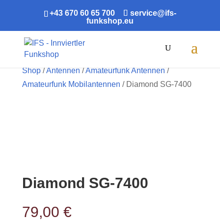
+43 670 60 65 700
service@ifs-
funkshop.eu
Products
search
Shop
/
Antennen
/
Amateurfunk Antennen
/
Amateurfunk Mobilantennen
/ Diamond SG-7400
Diamond SG-7400
79,00
€