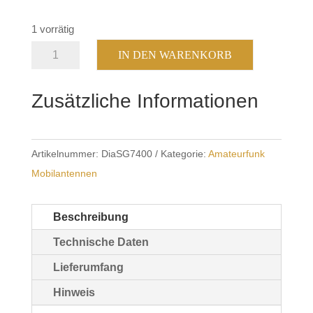
1 vorrätig
Diamond
IN DEN WARENKORB
SG-
7400
Zusätzliche Informationen
Menge
Artikelnummer:
DiaSG7400
Kategorie:
Amateurfunk
Mobilantennen
Beschreibung
Technische Daten
Lieferumfang
Hinweis