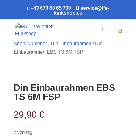
+43 670 60 65 700
service@ifs-
funkshop.eu
Products
search
Shop
/
Zubehör
/
Din Einbaurahmen
/ Din
Einbaurahmen EBS TS 6M FSP
Din Einbaurahmen EBS
TS 6M FSP
29,90
€
2 vorrätig