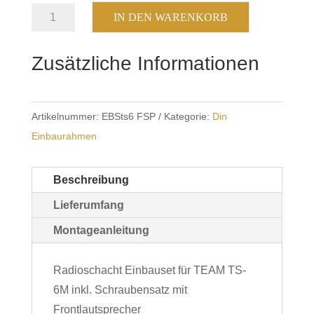
Din
IN DEN WARENKORB
Einbaurahmen
EBS
Zusätzliche Informationen
TS
6M
FSP
Artikelnummer:
EBSts6 FSP
Kategorie:
Din
Menge
Einbaurahmen
Beschreibung
Lieferumfang
Montageanleitung
Radioschacht Einbauset für TEAM TS-
6M inkl. Schraubensatz mit
Frontlautsprecher