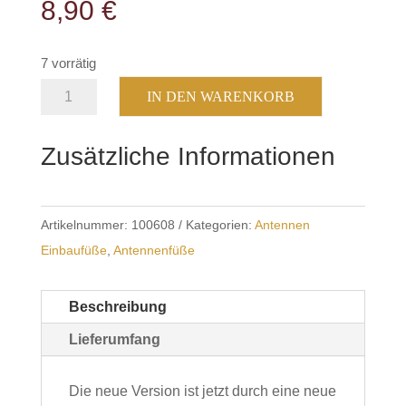
8,90
€
7 vorrätig
DV-
IN DEN WARENKORB
Fuß
New
Zusätzliche Informationen
Version
Menge
Artikelnummer:
100608
Kategorien:
Antennen
Einbaufüße
,
Antennenfüße
Beschreibung
Lieferumfang
Die neue Version ist jetzt durch eine neue