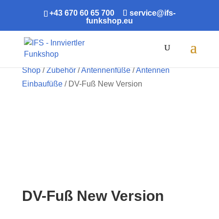
+43 670 60 65 700
service@ifs-
funkshop.eu
Products
search
Shop
/
Zubehör
/
Antennenfüße
/
Antennen
Einbaufüße
/ DV-Fuß New Version
DV-Fuß New Version