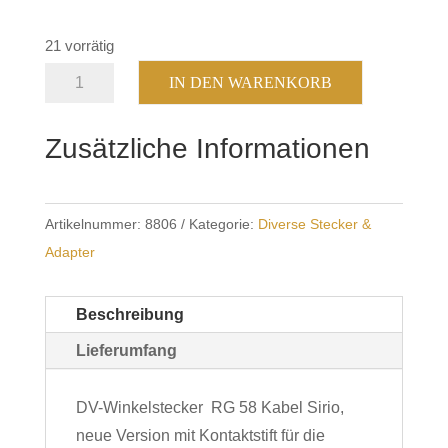
21 vorrätig
A
DV-
IN DEN WARENKORB
Winkelst.
l
/
t
Zusätzliche Informationen
neue
e
Version
r
Menge
n
Artikelnummer:
8806
Kategorie:
Diverse Stecker &
a
Adapter
t
i
Beschreibung
v
Lieferumfang
e
:
DV-Winkelstecker RG 58 Kabel Sirio,
neue Version mit Kontaktstift für die