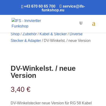
+43 670 60 65 700
service@ifs-
funkshop.eu
Products
search
Shop
/
Zubehör
/
Kabel & Stecker
/
Diverse
Stecker & Adapter
/ DV-Winkelst. / neue Version
DV-Winkelst. / neue
Version
3,40
€
DV-Winkelstecker neue Version für RG 58 Kabel