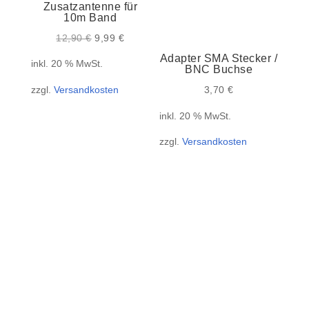
Zusatzantenne für
10m Band
Ursprünglicher
Aktueller
12,90
€
9,99
€
Preis
Preis
Adapter SMA Stecker /
inkl. 20 % MwSt.
BNC Buchse
war:
ist:
zzgl.
Versandkosten
3,70
€
12,90 €
9,99 €.
inkl. 20 % MwSt.
zzgl.
Versandkosten