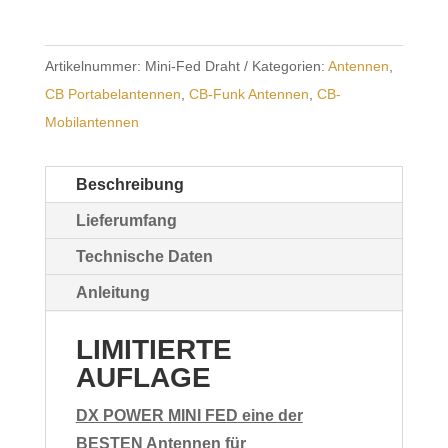
Fed
CB
SMA
Artikelnummer:
Mini-Fed Draht
Kategorien:
Antennen
,
Draht-
CB Portabelantennen
,
CB-Funk Antennen
,
CB-
Version
Mobilantennen
-
LIMITIERT
Beschreibung
Menge
Lieferumfang
Technische Daten
Anleitung
LIMITIERTE
AUFLAGE
DX POWER MINI FED
eine der
BESTEN Antennen für