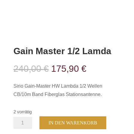
Gain Master 1/2 Lamda
Ursprünglicher
Aktueller
240,00
€
175,90
€
Preis
Preis
war:
ist:
Sirio Gain-Master HW Lambda 1/2 Wellen
240,00 €
175,90 €.
CB/10m Band Fiberglas Stationsantenne.
2 vorrätig
Gain
IN DEN WARENKORB
Master