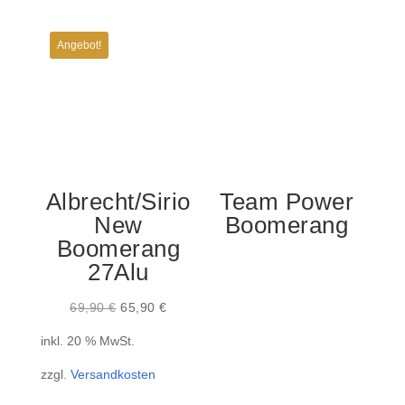
Angebot!
Albrecht/Sirio
Team Power
New
Boomerang
Boomerang
27Alu
Ursprünglicher
Aktueller
69,90
€
65,90
€
Preis
Preis
inkl. 20 % MwSt.
war:
ist:
zzgl.
Versandkosten
69,90 €
65,90 €.