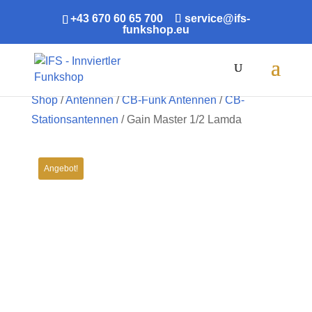
+43 670 60 65 700
service@ifs-
funkshop.eu
Products
search
Shop
/
Antennen
/
CB-Funk Antennen
/
CB-
Stationsantennen
/ Gain Master 1/2 Lamda
ABVERKAUF!
Angebot!