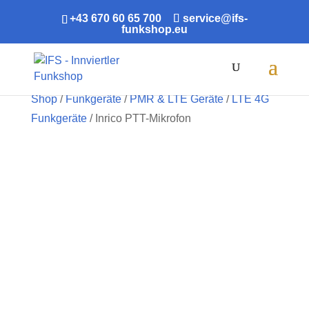
+43 670 60 65 700
service@ifs-
funkshop.eu
Products
search
Shop
/
Funkgeräte
/
PMR & LTE Geräte
/
LTE 4G
Funkgeräte
/ Inrico PTT-Mikrofon