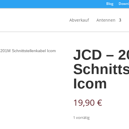
Blog
Downl
Products
search
Abverkauf
Antennen
JCD – 
 201M Schnittstellenkabel Icom
Schnitts
Icom
19,90
€
1 vorrätig
In den Warenkor