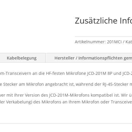
JCD
-
201M
Zusätzliche In
Schnittstellenkabel
Icom
Menge
Artikelnummer:
201MCI
Kat
Kabelbelegung
Hersteller / Informationspflichten ge
om-Transceivern an die HF-festen Mikrofone JCD-201M 8P und JCD-
ige Stecker am Mikrofon angebracht ist, während der RJ-45-Stecker
ceiver mit Ihrer Version des JCD-201M-Mikrofons kompatibel ist. Wi
r Verkabelung) des Mikrofons an Ihrem Mikrofon oder Transceive