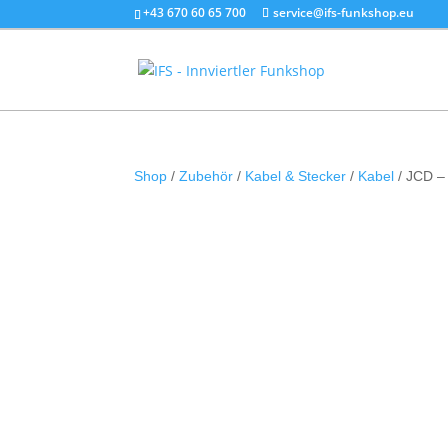
+43 670 60 65 700
service@ifs-funkshop.eu
Shop
/
Zubehör
/
Kabel & Stecker
/
Kabel
/ JCD –