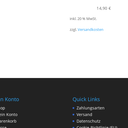
14,90
€
inkl. 20 % MwSt.
zzgl.
Versandkosten
n Konto
Quick Links
hop
Zahlungsarten
in Konto
Versand
arenkorb
Datenschutz
sse
Cookie-Richtlinie (EU)