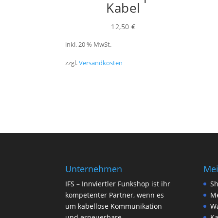
Kabel
12,50
€
inkl. 20 % MwSt.
zzgl.
Versandkosten
Unternehmen
Mei
IFS – Innviertler Funkshop ist ihr
S
kompetenter Partner, wenn es
Me
um kabellose Kommunikation
W
und erneuerbare
Ka