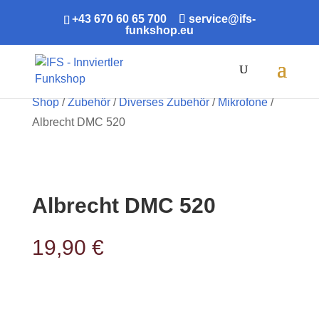
+43 670 60 65 700
service@ifs-
funkshop.eu
Products
search
Shop
/
Zubehör
/
Diverses Zubehör
/
Mikrofone
/
Albrecht DMC 520
Albrecht DMC 520
19,90
€