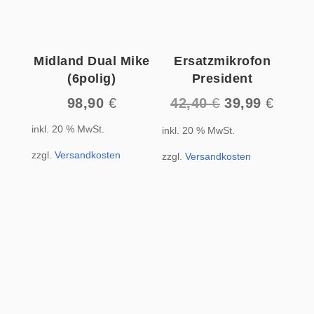
Midland Dual Mike
Ersatzmikrofon
(6polig)
President
Ursprüngliche
Aktuel
98,90
€
42,40
€
39,99
€
Preis
Preis
inkl. 20 % MwSt.
inkl. 20 % MwSt.
war:
ist:
42,40 €
39,99 
zzgl.
Versandkosten
zzgl.
Versandkosten