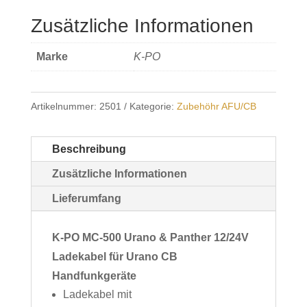
MC-
Zusätzliche Informationen
500
Menge
Marke
K-PO
Artikelnummer:
2501
Kategorie:
Zubehöhr AFU/CB
Beschreibung
Zusätzliche Informationen
Lieferumfang
K-PO MC-500 Urano & Panther 12/24V
Ladekabel für Urano CB
Handfunkgeräte
Ladekabel mit