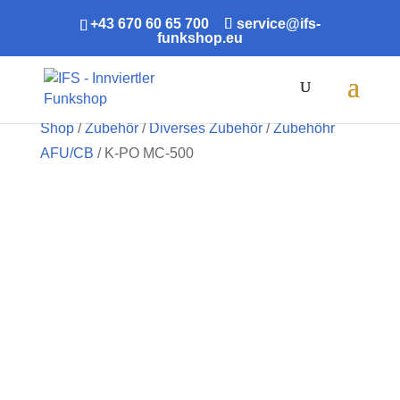
+43 670 60 65 700
service@ifs-
funkshop.eu
Products
search
Shop
/
Zubehör
/
Diverses Zubehör
/
Zubehöhr
AFU/CB
/ K-PO MC-500