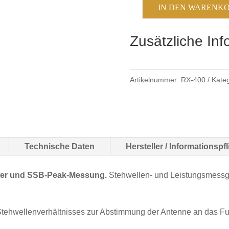
IN DEN WARENK
Maas
RX-
Zusätzliche In
400
SWR
&
Artikelnummer:
RX-400
Kate
PWR
Menge
Technische Daten
Hersteller / Informationsp
wer und SSB-Peak-Messung.
Stehwellen- und Leistungsmessge
Stehwellenverhältnisses zur Abstimmung der Antenne an das Fu