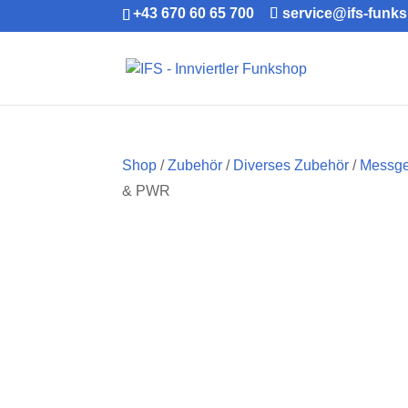
+43 670 60 65 700
service@ifs-funk
Shop
/
Zubehör
/
Diverses Zubehör
/
Messge
& PWR