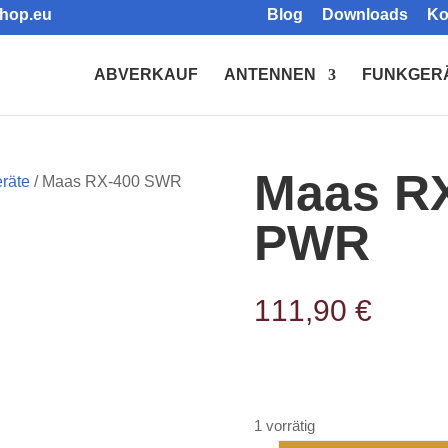
shop.eu
Blog
Downloads
Ko
Products
search
ABVERKAUF
ANTENNEN
FUNKGER
Maas R
räte
/ Maas RX-400 SWR
PWR
111,90
€
1 vorrätig