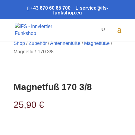
+43 670 60 65 700
service@ifs-
funkshop.eu
Products
search
Shop
/
Zubehör
/
Antennenfüße
/
Magnetfüße
/
Magnetfuß 170 3/8
Magnetfuß 170 3/8
25,90
€