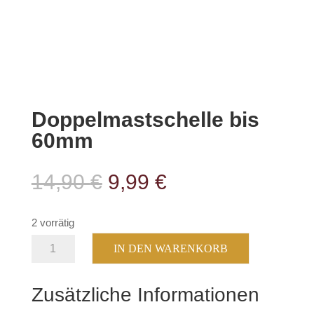
Doppelmastschelle bis
60mm
Ursprünglicher
Aktueller
14,90
€
9,99
€
Preis
Preis
war:
ist:
2 vorrätig
14,90 €
9,99 €.
Doppelmastschelle
IN DEN WARENKORB
bis
60mm
Zusätzliche Informationen
Menge