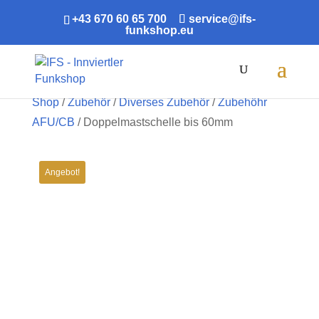
+43 670 60 65 700
service@ifs-
funkshop.eu
Products
search
Shop
/
Zubehör
/
Diverses Zubehör
/
Zubehöhr
AFU/CB
/ Doppelmastschelle bis 60mm
Angebot!