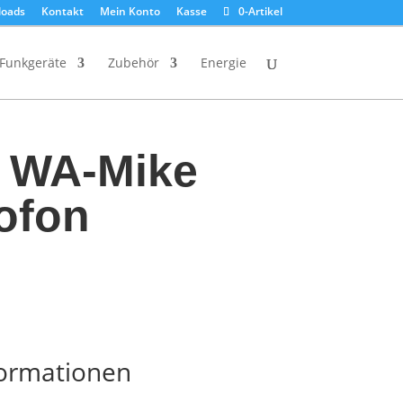
oads
Kontakt
Mein Konto
Kasse
0-Artikel
Funkgeräte
Zubehör
Energie
 WA-Mike
ofon
formationen