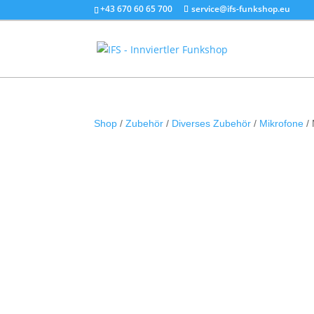
+43 670 60 65 700
service@ifs-funkshop.eu
Shop
/
Zubehör
/
Diverses Zubehör
/
Mikrofone
/ 