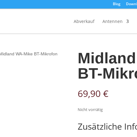
Blog
Downl
Products
search
Abverkauf
Antennen
Midland
Midland WA-Mike BT-Mikrofon
BT-Mikr
69,90
€
Nicht vorrätig
Zusätzliche In