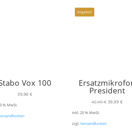
Angebot!
Stabo Vox 100
Ersatzmikrofo
President
39,90
€
Ursprüngli
Aktu
42,40
€
39,99
€
 20 % MwSt.
Preis
Prei
inkl. 20 % MwSt.
Versandkosten
war:
ist:
zzgl.
Versandkosten
42,40 €
39,9