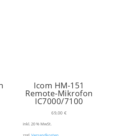
n
Icom HM-151
Remote-Mikrofon
IC7000/7100
cher
eller
s
69,00
€
inkl. 20 % MwSt.
9 €.
zzgl.
Versandkosten