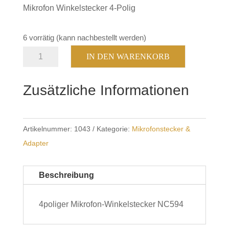
Mikrofon Winkelstecker 4-Polig
6 vorrätig (kann nachbestellt werden)
Mikrofon
IN DEN WARENKORB
Winkelstecker
4-
Zusätzliche Informationen
Pol.
Menge
Artikelnummer:
1043
Kategorie:
Mikrofonstecker &
Adapter
Beschreibung
4poliger Mikrofon-Winkelstecker NC594