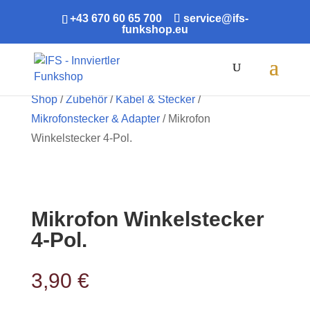
+43 670 60 65 700
service@ifs-
funkshop.eu
Products
search
Shop
/
Zubehör
/
Kabel & Stecker
/
Mikrofonstecker & Adapter
/ Mikrofon
Winkelstecker 4-Pol.
Mikrofon Winkelstecker
4-Pol.
3,90
€