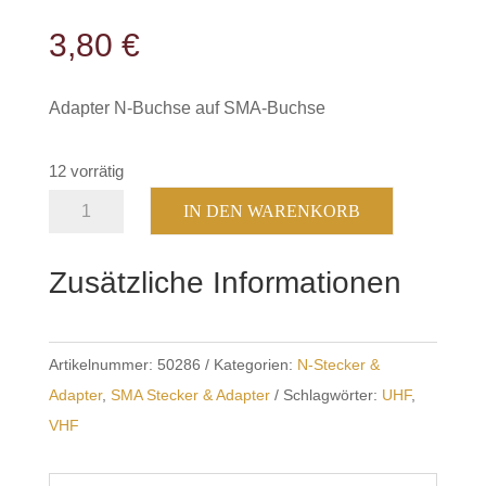
3,80
€
Adapter N-Buchse auf SMA-Buchse
12 vorrätig
N-
IN DEN WARENKORB
Buchse
auf
Zusätzliche Informationen
SMA-
Buchse
Menge
Artikelnummer:
50286
Kategorien:
N-Stecker &
Adapter
,
SMA Stecker & Adapter
Schlagwörter:
UHF
,
VHF