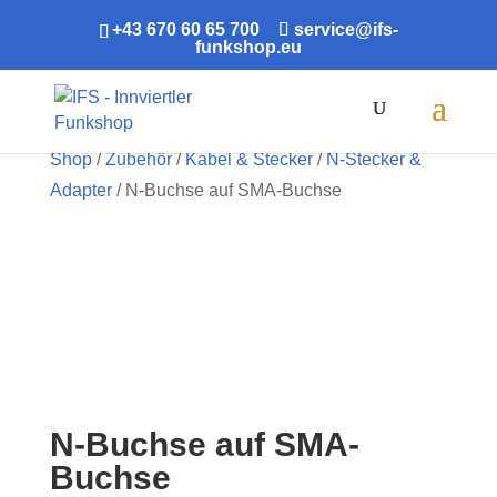
+43 670 60 65 700
service@ifs-
funkshop.eu
Products
search
Shop
/
Zubehör
/
Kabel & Stecker
/
N-Stecker &
Adapter
/ N-Buchse auf SMA-Buchse
N-Buchse auf SMA-
Buchse