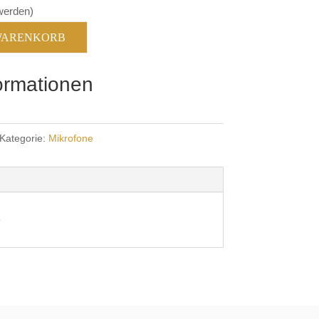
 werden)
 WARENKORB
formationen
Kategorie:
Mikrofone
e