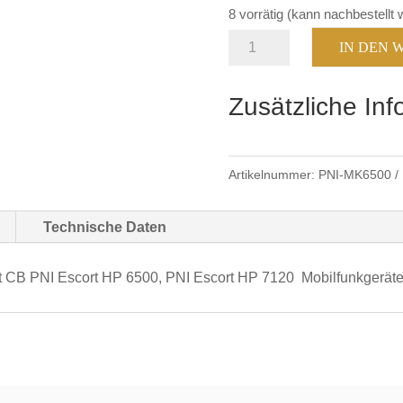
8 vorrätig (kann nachbestellt
PNI
IN DEN
Ersatzmikrofon
6500
Zusätzliche In
&
7120
Menge
Artikelnummer:
PNI-MK6500
Technische Daten
t CB PNI Escort HP 6500, PNI Escort HP 7120 Mobilfunkgerät