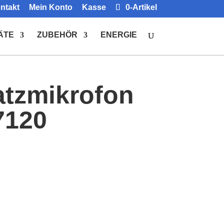
ntakt
Mein Konto
Kasse
0-Artikel
ÄTE
ZUBEHÖR
ENERGIE
atzmikrofon
7120