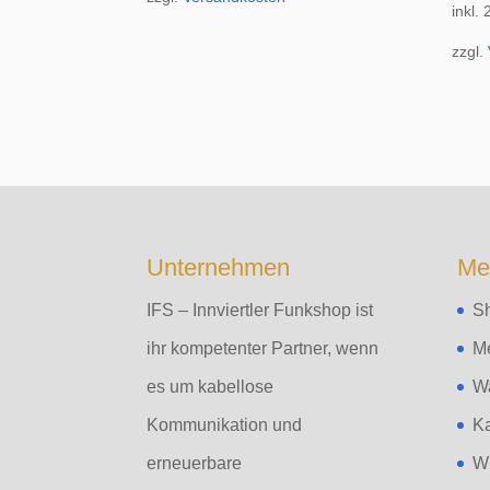
inkl.
zzgl.
Unternehmen
Me
IFS – Innviertler Funkshop ist
S
ihr kompetenter Partner, wenn
M
es um kabellose
W
Kommunikation und
K
erneuerbare
Wi