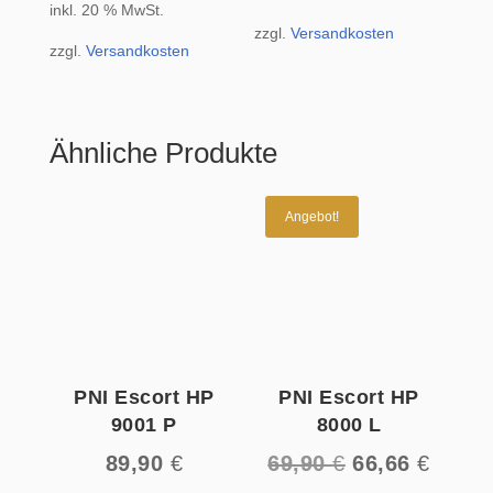
war:
ist:
inkl. 20 % MwSt.
zzgl.
Versandkosten
24,90 €
19,90 €.
zzgl.
Versandkosten
Ähnliche Produkte
Angebot!
PNI Escort HP
PNI Escort HP
9001 P
8000 L
Ursprüngliche
Aktuel
89,90
€
69,90
€
66,66
€
Preis
Preis