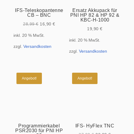
IFS-Teleskopantenne
Ersatz Akkupack für
CB – BNC
PNI HP 82 & HP 92 &
KBC-H-1000
Ursprünglicher
Aktueller
28,99
€
16,90
€
19,90
€
Preis
Preis
inkl. 20 % MwSt.
war:
ist:
inkl. 20 % MwSt.
zzgl.
Versandkosten
28,99 €
16,90 €.
zzgl.
Versandkosten
Angebot!
Angebot!
Programmierkabel
IFS- HyFlex TNC
PSR2030 für PNI HP