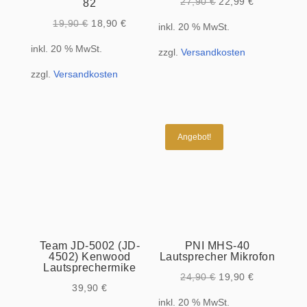
Ursprünglicher
Aktueller
27,90
€
22,99
€
82
Preis
Preis
Ursprünglicher
Aktueller
19,90
€
18,90
€
inkl. 20 % MwSt.
war:
ist:
Preis
Preis
inkl. 20 % MwSt.
zzgl.
Versandkosten
27,90 €
22,99 €.
war:
ist:
zzgl.
Versandkosten
19,90 €
18,90 €.
Angebot!
Team JD-5002 (JD-
PNI MHS-40
4502) Kenwood
Lautsprecher Mikrofon
Lautsprechermike
Ursprünglicher
Aktueller
24,90
€
19,90
€
39,90
€
Preis
Preis
inkl. 20 % MwSt.