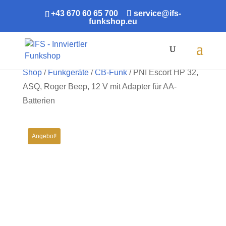
+43 670 60 65 700
service@ifs-
funkshop.eu
Products
search
Shop
/
Funkgeräte
/
CB-Funk
/ PNI Escort HP 32,
ASQ, Roger Beep, 12 V mit Adapter für AA-
Batterien
Angebot!