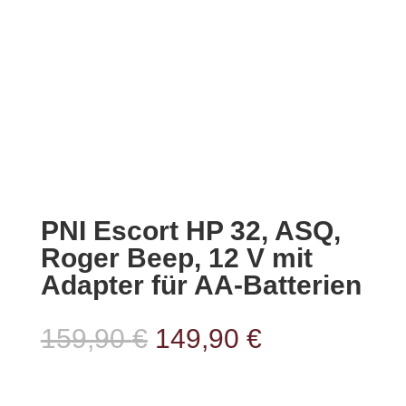
PNI Escort HP 32, ASQ,
Roger Beep, 12 V mit
Adapter für AA-Batterien
Ursprünglicher
Aktueller
159,90
€
149,90
€
Preis
Preis
war:
ist: