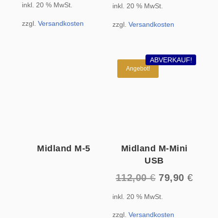
inkl. 20 % MwSt.
inkl. 20 % MwSt.
war:
ist:
69,90 €
66,66 
zzgl.
Versandkosten
zzgl.
Versandkosten
ABVERKAUF!
Angebot!
Midland M-5
Midland M-Mini
USB
Ursprünglich
Aktue
112,00
€
79,90
€
Preis
Preis
inkl. 20 % MwSt.
war:
ist:
112,00 €
79,90
zzgl.
Versandkosten