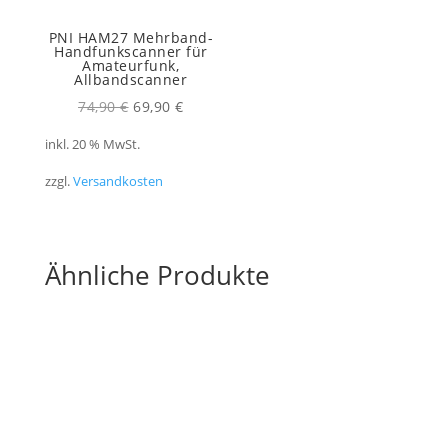
PNI HAM27 Mehrband-
Handfunkscanner für
Amateurfunk,
Allbandscanner
Ursprünglicher
Aktueller
74,90
€
69,90
€
Preis
Preis
inkl. 20 % MwSt.
war:
ist:
zzgl.
Versandkosten
74,90 €
69,90 €.
Ähnliche Produkte