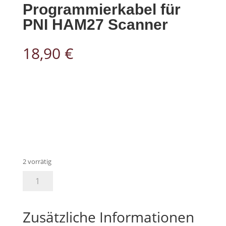
Programmierkabel für
PNI HAM27 Scanner
18,90
€
2 vorrätig
PNI
In den Warenkorb
PSR27
Programmierkabel
für
Zusätzliche Informationen
PNI