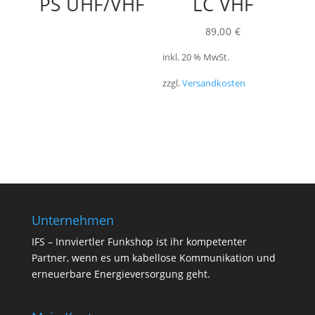
PS UHF/VHF
LC VHF
89,00
€
inkl. 20 % MwSt.
zzgl.
Versandkosten
Unternehmen
IFS – Innviertler Funkshop ist ihr kompetenter
Partner, wenn es um kabellose Kommunikation und
erneuerbare Energieversorgung geht.