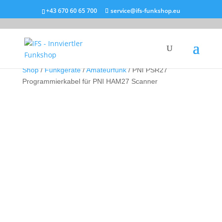
+43 670 60 65 700
service@ifs-funkshop.eu
Products
search
Shop
/
Funkgeräte
/
Amateurfunk
/ PNI PSR27
Programmierkabel für PNI HAM27 Scanner