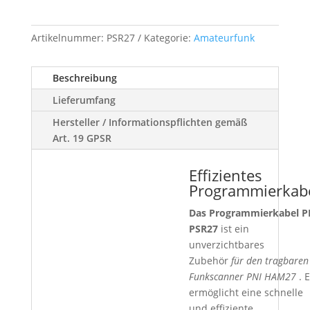
HAM27
Scanner
Artikelnummer:
PSR27
Kategorie:
Amateurfunk
Menge
Beschreibung
Lieferumfang
Hersteller / Informationspflichten gemäß
Art. 19 GPSR
Effizientes
Programmierkab
Das Programmierkabel P
PSR27
ist ein
unverzichtbares
Zubehör
für den tragbaren
Funkscanner PNI HAM27
. 
ermöglicht eine schnelle
und effiziente