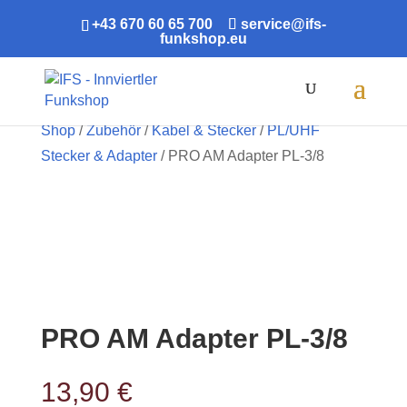
+43 670 60 65 700
service@ifs-
funkshop.eu
Products
search
Shop
/
Zubehör
/
Kabel & Stecker
/
PL/UHF
Stecker & Adapter
/ PRO AM Adapter PL-3/8
PRO AM Adapter PL-3/8
13,90
€