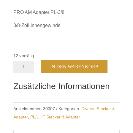
PRO AM Adapter PL-3/8
3/8-Zoll Innengewinde
12 vorrätig
PRO
IN DEN WARENKORB
AM
Adapter
Zusätzliche Informationen
PL-
3/8
Menge
Artikelnummer:
30007
Kategorien:
Diverse Stecker &
Adapter
,
PL/UHF Stecker & Adapter