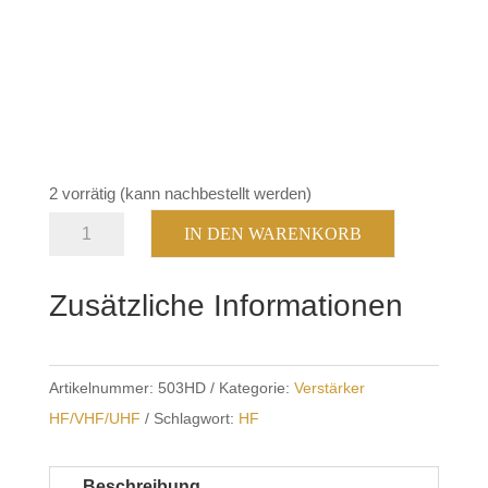
2 vorrätig (kann nachbestellt werden)
RM
IN DEN WARENKORB
KL
503
Zusätzliche Informationen
HD
Menge
Artikelnummer:
503HD
Kategorie:
Verstärker
HF/VHF/UHF
Schlagwort:
HF
Beschreibung