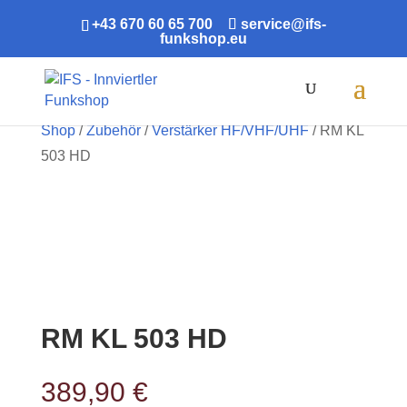
+43 670 60 65 700
service@ifs-
funkshop.eu
Products
search
Shop
/
Zubehör
/
Verstärker HF/VHF/UHF
/ RM KL
503 HD
RM KL 503 HD
389,90
€