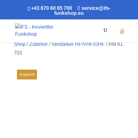
+43 670 60 65 700
service@ifs-
funkshop.eu
Products
search
Shop
/
Zubehör
/
Verstärker HF/VHF/UHF
/ RM KL
703
Angebot!