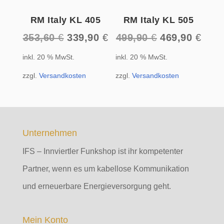
RM Italy KL 405
RM Italy KL 505
Ursprünglicher
Aktueller
Ursprüngliche
Aktue
353,60
€
339,90
€
499,90
€
469,90
€
Preis
Preis
Preis
Prei
inkl. 20 % MwSt.
inkl. 20 % MwSt.
war:
ist:
war:
ist:
353,60 €
339,90 €.
499,90 €
469,
zzgl.
Versandkosten
zzgl.
Versandkosten
Unternehmen
IFS – Innviertler Funkshop ist ihr kompetenter
Partner, wenn es um kabellose Kommunikation
und erneuerbare Energieversorgung geht.
Mein Konto