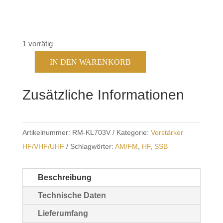
1 vorrätig
IN DEN WARENKORB
RM
KL
Zusätzliche Informationen
703
Menge
Artikelnummer:
RM-KL703V
Kategorie:
Verstärker
HF/VHF/UHF
Schlagwörter:
AM/FM
,
HF
,
SSB
Beschreibung
Technische Daten
Lieferumfang