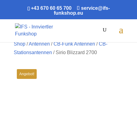
+43 670 60 65 700
service@ifs-
funkshop.eu
Products
search
Shop
/
Antennen
/
CB-Funk Antennen
/
CB-
Stationsantennen
/ Sirio Blizzard 2700
Angebot!