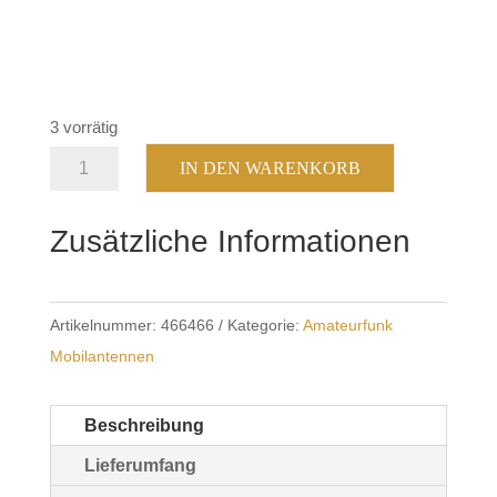
3 vorrätig
Sirio
IN DEN WARENKORB
/
Albrecht
Zusätzliche Informationen
MGA
108-
550
Artikelnummer:
466466
Kategorie:
Amateurfunk
MHz
Mobilantennen
Menge
Beschreibung
Lieferumfang