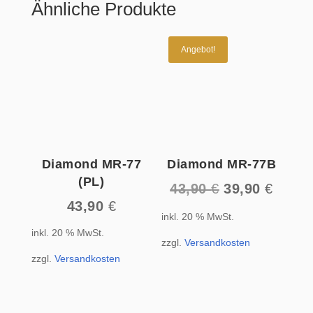
Ähnliche Produkte
Angebot!
Diamond MR-77
Diamond MR-77B
(PL)
Ursprüngliche
Aktuel
43,90
€
39,90
€
43,90
€
Preis
Preis
inkl. 20 % MwSt.
war:
ist:
inkl. 20 % MwSt.
43,90 €
39,90 
zzgl.
Versandkosten
zzgl.
Versandkosten