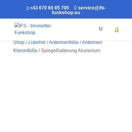
+43 670 60 65 700
service@ifs-
funkshop.eu
Products
search
Shop
/
Zubehör
/
Antennenfüße
/
Antennen
Klemmfüße
/ Spiegelhalterung Aluminium