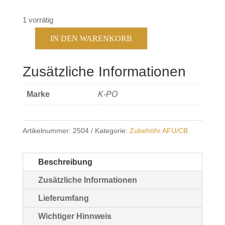
1 vorrätig
IN DEN WARENKORB
KPO
Standlader
Zusätzliche Informationen
CRG-
02
Marke
K-PO
Menge
Artikelnummer:
2504
Kategorie:
Zubehöhr AFU/CB
Beschreibung
Zusätzliche Informationen
Lieferumfang
Wichtiger Hinnweis