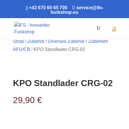
+43 670 60 65 700
service@ifs-
funkshop.eu
Products
search
Shop
/
Zubehör
/
Diverses Zubehör
/
Zubehöhr
AFU/CB
/ KPO Standlader CRG-02
KPO Standlader CRG-02
29,90
€