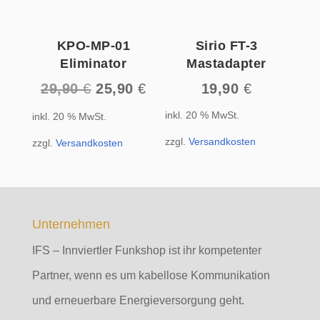
KPO-MP-01
Sirio FT-3
Eliminator
Mastadapter
Ursprünglicher
Aktueller
29,90
€
25,90
€
19,90
€
Preis
Preis
inkl. 20 % MwSt.
inkl. 20 % MwSt.
war:
ist:
29,90 €
25,90 €.
zzgl.
Versandkosten
zzgl.
Versandkosten
Unternehmen
IFS – Innviertler Funkshop ist ihr kompetenter
Partner, wenn es um kabellose Kommunikation
und erneuerbare Energieversorgung geht.