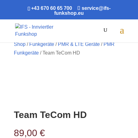
+43 670 60 65 700
service@ifs-
funkshop.eu
Products
search
Shop
/
Funkgeräte
/
PMR & LTE Geräte
/
PMR
Funkgeräte
/ Team TeCom HD
Team TeCom HD
89,00
€