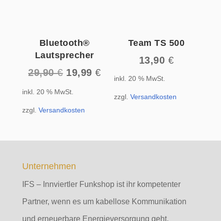
Bluetooth®
Team TS 500
Lautsprecher
13,90
€
Ursprünglicher
Aktueller
29,90
€
19,99
€
inkl. 20 % MwSt.
Preis
Preis
inkl. 20 % MwSt.
war:
ist:
zzgl.
Versandkosten
29,90 €
19,99 €.
zzgl.
Versandkosten
Unternehmen
IFS – Innviertler Funkshop ist ihr kompetenter
Partner, wenn es um kabellose Kommunikation
und erneuerbare Energieversorgung geht.