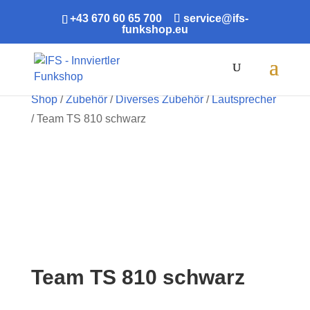
+43 670 60 65 700
service@ifs-
funkshop.eu
Products
search
Shop
/
Zubehör
/
Diverses Zubehör
/
Lautsprecher
/ Team TS 810 schwarz
Team TS 810 schwarz