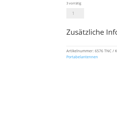
3 vorrätig
TNC
In den 
27
CB-
Funk
Zusätzliche In
Teleskopantenne
90cm
Menge
Artikelnummer:
6576 TNC
K
Portabelantennen