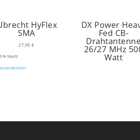
lbrecht HyFlex
DX Power Hea
SMA
Fed CB-
Drahtantenn
27,90
€
26/27 MHz 50
Watt
 20 % MwSt.
Versandkosten