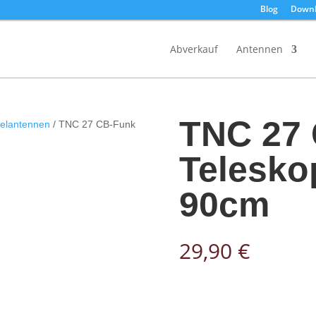
Blog
Downl
Products
search
Abverkauf
Antennen
TNC 27
elantennen
/ TNC 27 CB-Funk
Telesko
90cm
29,90
€