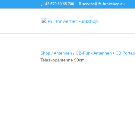
+43 670 60 65 700
service@ifs-funkshop.eu
Shop
/
Antennen
/
CB-Funk Antennen
/
CB Portab
Teleskopantenne 90cm