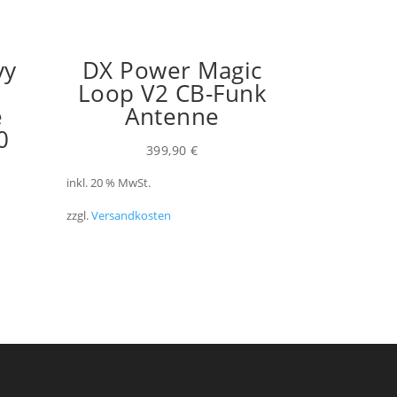
vy
DX Power Magic
Loop V2 CB-Funk
e
Antenne
0
399,90
€
inkl. 20 % MwSt.
zzgl.
Versandkosten