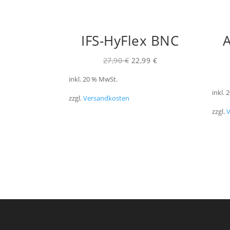
IFS-HyFlex BNC
A
Ursprünglicher
Aktueller
27,90
€
22,99
€
Preis
Preis
inkl. 20 % MwSt.
war:
ist:
inkl.
zzgl.
Versandkosten
27,90 €
22,99 €.
zzgl.