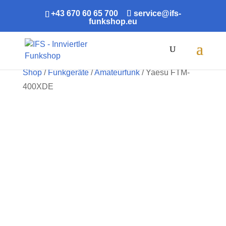
+43 670 60 65 700
service@ifs-
funkshop.eu
Products
search
Shop
/
Funkgeräte
/
Amateurfunk
/ Yaesu FTM-
400XDE