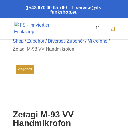
+43 670 60 65 700
service@ifs-
funkshop.eu
Products
search
Shop
/
Zubehör
/
Diverses Zubehör
/
Mikrofone
/
Zetagi M-93 VV Handmikrofon
Angebot!
Zetagi M-93 VV
Handmikrofon