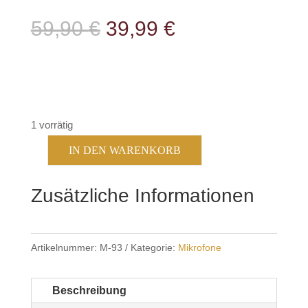
Ursprünglicher
Aktueller
59,90
€
39,99
€
Preis
Preis
war:
ist:
59,90 €
39,99 €.
1 vorrätig
IN DEN WARENKORB
Zetagi
M-
Zusätzliche Informationen
93
VV
Handmikrofon
Artikelnummer:
M-93
Kategorie:
Mikrofone
Menge
Beschreibung