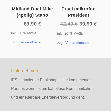
Midland Dual Mike
Ersatzmikrofon
(4polig) Stabo
President
Ursprüngliche
Aktuel
89,90
€
42,40
€
39,99
€
Preis
Preis
inkl. 20 % MwSt.
inkl. 20 % MwSt.
war:
ist:
42,40 €
39,99 
zzgl.
Versandkosten
zzgl.
Versandkosten
Unternehmen
IFS – Innviertler Funkshop ist ihr kompetenter
Partner, wenn es um kabellose Kommunikation
und erneuerbare Energieversorgung geht.