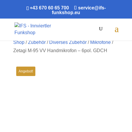
+43 670 60 65 700
service@ifs-
funkshop.eu
Products
search
Shop
/
Zubehör
/
Diverses Zubehör
/
Mikrofone
/
Zetagi M-95 VV Handmikrofon – 6pol. GDCH
Angebot!