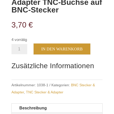
Adapter TNC-Buchse auf
BNC-Stecker
3,70
€
4 vorrätig
Adapter
IN DEN WARENKORB
TNC-
Buchse
Zusätzliche Informationen
auf
BNC-
Stecker
Artikelnummer:
1038-1
Kategorien:
BNC Stecker &
Menge
Adapter
,
TNC Stecker & Adapter
Beschreibung