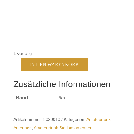
Preis
Preis
war:
ist:
185,90 €
175,90 €.
1 vorrätig
IN DEN WARENKORB
Grazioli
FE6V
Zusätzliche Informationen
5/8
Menge
Band
6m
Artikelnummer:
8020010
Kategorien:
Amateurfunk
Antennen
,
Amateurfunk Stationsantennen