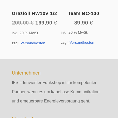
Grazioli HW10V 1/2
Team BC-100
Ursprünglicher
Aktueller
209,00
€
199,90
€
89,90
€
Preis
Preis
inkl. 20 % MwSt.
inkl. 20 % MwSt.
war:
ist:
209,00 €
199,90 €.
zzgl.
Versandkosten
zzgl.
Versandkosten
Unternehmen
IFS – Innviertler Funkshop ist ihr kompetenter
Partner, wenn es um kabellose Kommunikation
und erneuerbare Energieversorgung geht.