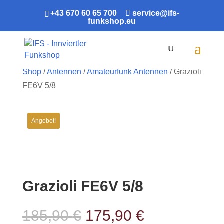
+43 670 60 65 700
service@ifs-
funkshop.eu
Products
search
Shop
/
Antennen
/
Amateurfunk Antennen
/ Grazioli
FE6V 5/8
Angebot!
Grazioli FE6V 5/8
Ursprünglicher
Aktueller
185,90
€
175,90
€