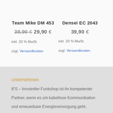
Team Mike DM 453
Densei EC 2043
Ursprünglicher
Aktueller
39,90
€
29,90
€
39,90
€
Preis
Preis
inkl. 20 % MwSt.
inkl. 20 % MwSt.
war:
ist:
39,90 €
29,90 €.
zzgl.
Versandkosten
zzgl.
Versandkosten
Unternehmen
IFS – Innviertler Funkshop ist ihr kompetenter
Partner, wenn es um kabellose Kommunikation
und erneuerbare Energieversorgung geht.