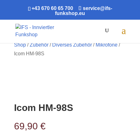
+43 670 60 65 700
service@ifs-
funkshop.eu
Products
search
Shop
/
Zubehör
/
Diverses Zubehör
/
Mikrofone
/
Icom HM-98S
ABVERKAUF!
Icom HM-98S
69,90
€