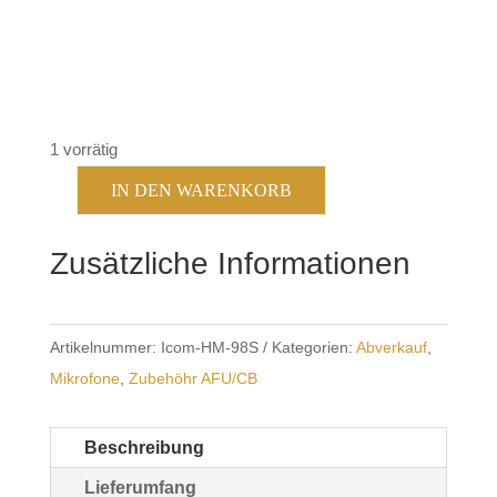
1 vorrätig
IN DEN WARENKORB
Icom
HM-
Zusätzliche Informationen
98S
Menge
Artikelnummer:
Icom-HM-98S
Kategorien:
Abverkauf
,
Mikrofone
,
Zubehöhr AFU/CB
Beschreibung
Lieferumfang