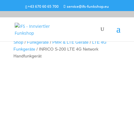
+43 670 60 65 700
service@ifs-funkshop.eu
Shop
/
Funkgeräte
/
PMR & LTE Geräte
/
LTE 4G
Funkgeräte
/ INRICO S-200 LTE 4G Network
Handfunkgerät